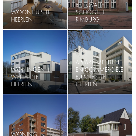
RENOVATIE
WOONHUIS TE
SCHOOLTJE
HEERLEN
RIMBURG
APPARTEMENTEN
WONINGEN IN
EN COMMERCIËLE
WELTEN TE
RUIMTEN TE
HEERLEN
HEERLEN
WONINGEN EN