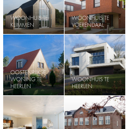
WOONHUIS TE
WOONHUIS TE
KLIMMEN
VOERENDAAL
OOSTENRIJKSE
WONING TE
WOONHUIS TE
HEERLEN
HEERLEN