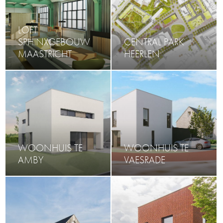
LOFT
SPHINXGEBOUW
CENTRAL PARK
MAASTRICHT
HEERLEN
WOONHUIS TE
WOONHUIS TE
AMBY
VAESRADE