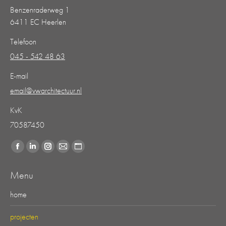
Benzenraderweg 1
6411 EC Heerlen
Telefoon
045 - 542 48 63
E-mail
email@vwarchitectuur.nl
KvK
70587450
Vind ons op:
Facebook
Linkedin
Instagram
Mail
Website
page
page
page
page
page
Menu
opens
opens
opens
opens
opens
in
in
in
in
in
home
new
new
new
new
new
projecten
window
window
window
window
window