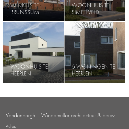
WINKELS TE
WOONHUIS TE
BRUNSSUM
SIMPELVELD
WOONHUIS TE
6 WONINGEN TE
HEERLEN
HEERLEN
Vandenbergh – Windemuller architectuur & bouw
Adres