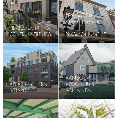
REALISATIE 6
APPARTEMENTEN
HERBESTEMMING
IN
CENTRUM TILBURG
RIJKSMONUMENT
AANBOUW
APPARTEMENTEN
WOONHUIS
SITTARD
SCHINNEN