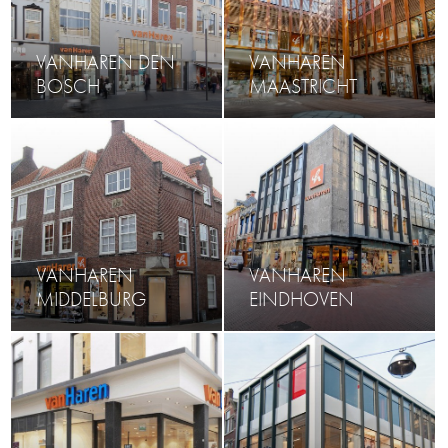
VANHAREN DEN
VANHAREN
BOSCH
MAASTRICHT
VANHAREN
VANHAREN
MIDDELBURG
EINDHOVEN