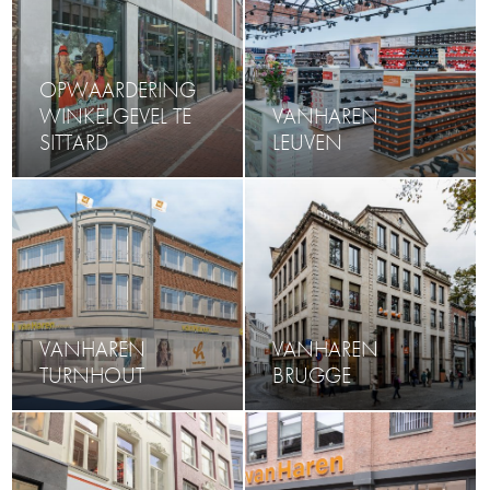
OPWAARDERING
WINKELGEVEL TE
VANHAREN
SITTARD
LEUVEN
VANHAREN
VANHAREN
TURNHOUT
BRUGGE