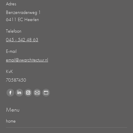
Adres
Benzenraderweg 1
6411 EC Heerlen
Telefoon
045 - 542 48 63
E-mail
email@vwarchitectuur.nl
KvK
70587450
Vind ons op:
Facebook
Linkedin
Instagram
Mail
Website
page
page
page
page
page
Menu
opens
opens
opens
opens
opens
in
in
in
in
in
home
new
new
new
new
new