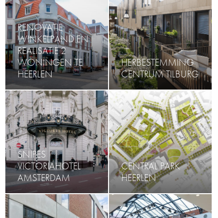
RENOVATIE
WINKELPAND EN
REALISATIE 2
WONINGEN TE
HERBESTEMMING
HEERLEN
CENTRUM TILBURG
SNIPES
VICTORIAHOTEL
CENTRAL PARK
AMSTERDAM
HEERLEN