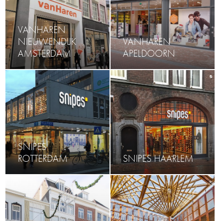
VANHAREN
NIEUWENDIJK
VANHAREN
AMSTERDAM
APELDOORN
SNIPES
ROTTERDAM
SNIPES HAARLEM