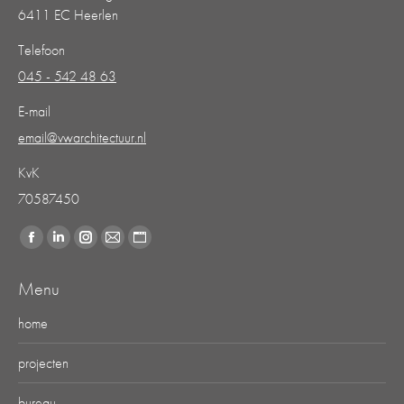
6411 EC Heerlen
Telefoon
045 - 542 48 63
E-mail
email@vwarchitectuur.nl
KvK
70587450
Vind ons op:
Facebook
Linkedin
Instagram
Mail
Website
page
page
page
page
page
Menu
opens
opens
opens
opens
opens
in
in
in
in
in
home
new
new
new
new
new
projecten
window
window
window
window
window
bureau