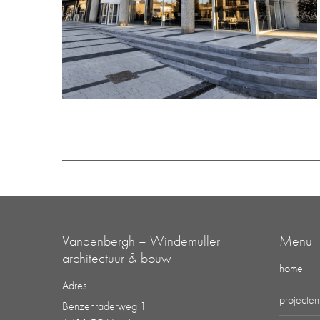
Vandenbergh – Windemuller
Menu
architectuur & bouw
home
Adres
projecten
Benzenraderweg 1