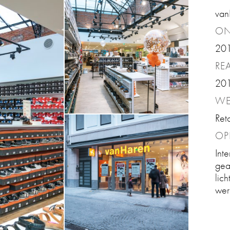
van
ON
20
REA
20
WE
Ret
OP
Int
gea
lic
wer