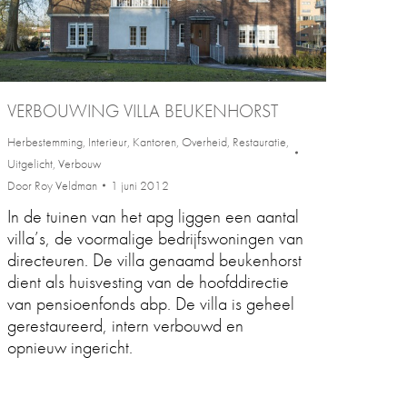
VERBOUWING VILLA BEUKENHORST
Herbestemming
,
Interieur
,
Kantoren
,
Overheid
,
Restauratie
,
Uitgelicht
,
Verbouw
Door
Roy Veldman
1 juni 2012
In de tuinen van het apg liggen een aantal
villa’s, de voormalige bedrijfswoningen van
directeuren. De villa genaamd beukenhorst
dient als huisvesting van de hoofddirectie
van pensioenfonds abp. De villa is geheel
gerestaureerd, intern verbouwd en
opnieuw ingericht.