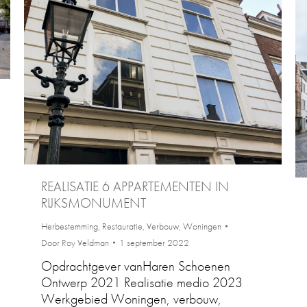
REALISATIE 6 APPARTEMENTEN IN
RIJKSMONUMENT
Herbestemming
,
Restauratie
,
Verbouw
,
Woningen
Door
Roy Veldman
1 september 2022
Opdrachtgever vanHaren Schoenen
Ontwerp 2021 Realisatie medio 2023
Werkgebied Woningen, verbouw,