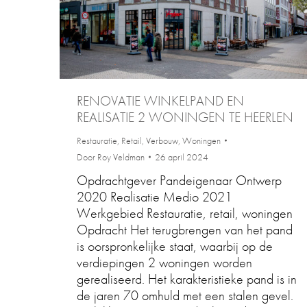
RENOVATIE WINKELPAND EN
REALISATIE 2 WONINGEN TE HEERLEN
Restauratie
,
Retail
,
Verbouw
,
Woningen
Door
Roy Veldman
26 april 2024
Opdrachtgever Pandeigenaar Ontwerp
2020 Realisatie Medio 2021
Werkgebied Restauratie, retail, woningen
Opdracht Het terugbrengen van het pand
is oorspronkelijke staat, waarbij op de
verdiepingen 2 woningen worden
gerealiseerd. Het karakteristieke pand is in
de jaren 70 omhuld met een stalen gevel.