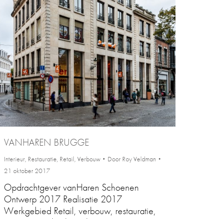
VANHAREN BRUGGE
Interieur
,
Restauratie
,
Retail
,
Verbouw
Door
Roy Veldman
21 oktober 2017
Opdrachtgever vanHaren Schoenen
Ontwerp 2017 Realisatie 2017
Werkgebied Retail, verbouw, restauratie,