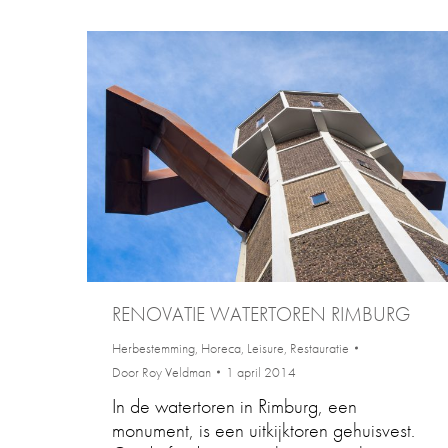
RENOVATIE WATERTOREN RIMBURG
Herbestemming
,
Horeca
,
Leisure
,
Restauratie
Door
Roy Veldman
1 april 2014
In de watertoren in Rimburg, een
monument, is een uitkijktoren gehuisvest.