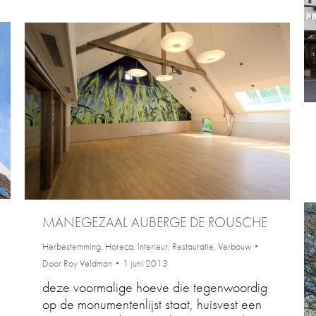
MANEGEZAAL AUBERGE DE ROUSCHE
Herbestemming
,
Horeca
,
Interieur
,
Restauratie
,
Verbouw
Door
Roy Veldman
1 juni 2013
deze voormalige hoeve die tegenwoordig
op de monumentenlijst staat, huisvest een