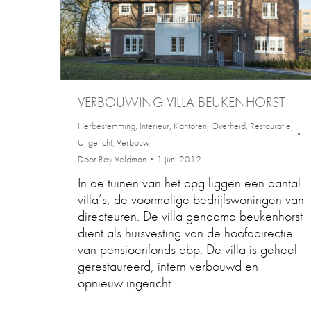
VERBOUWING VILLA BEUKENHORST
Herbestemming
,
Interieur
,
Kantoren
,
Overheid
,
Restauratie
,
Uitgelicht
,
Verbouw
Door
Roy Veldman
1 juni 2012
In de tuinen van het apg liggen een aantal
villa’s, de voormalige bedrijfswoningen van
directeuren. De villa genaamd beukenhorst
dient als huisvesting van de hoofddirectie
van pensioenfonds abp. De villa is geheel
gerestaureerd, intern verbouwd en
opnieuw ingericht.