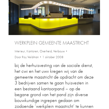
WERKPLEIN GEMEENTE MAASTRICHT
Interieur
,
Kantoren
,
Overheid
,
Verbouw
Door
Roy Veldman
1 oktober 2008
bij de herhuisvesting van de sociale dienst,
het cwi en het uwv kregen wij van de
gemeente maastricht de opdracht om deze
3 bedrijven samen te gaan huisvesten in
een bestaand kantoorpand – op de
begane grond van het pand zijn diverse
bouwkundige ingrepen gedaan om
zodoende ‘werkplein maastricht’ te kunnen