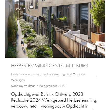
HERBESTEMMING CENTRUM TILBURG
Herbestemming
,
Retail
,
Stedenbouw
,
Uitgelicht
,
Verbouw
,
Woningen
Door
Roy Veldman
20 december 2023
Opdrachtgever Bulsink Ontwerp 2023
Realisatie 2024 Werkgebied Herbestemming,
verbouw, retail, woningbouw Opdracht In