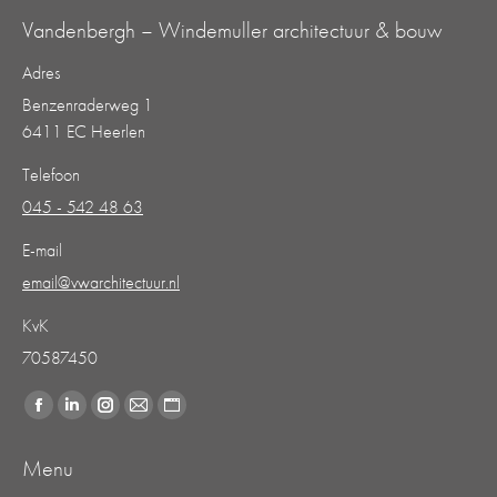
Vandenbergh – Windemuller architectuur & bouw
Adres
Benzenraderweg 1
6411 EC Heerlen
Telefoon
045 - 542 48 63
E-mail
email@vwarchitectuur.nl
KvK
70587450
Vind ons op:
Facebook
Linkedin
Instagram
Mail
Website
page
page
page
page
page
Menu
opens
opens
opens
opens
opens