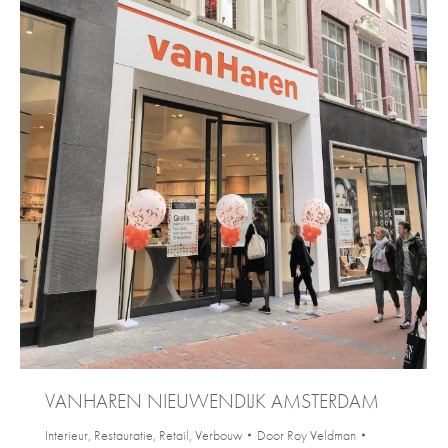
VANHAREN NIEUWENDIJK AMSTERDAM
Interieur
,
Restauratie
,
Retail
,
Verbouw
Door
Roy Veldman