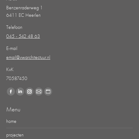
Benzenraderweg 1
6411 EC Heerlen
Telefoon
045 - 542 48 63
E-mail
email@vwarchitectuur.nl
KvK
70587450
Vind ons op:
Facebook
Linkedin
Instagram
Mail
Website
page
page
page
page
page
Menu
opens
opens
opens
opens
opens
in
in
in
in
in
home
new
new
new
new
new
projecten
window
window
window
window
window