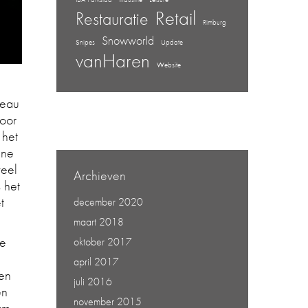
Retail
Restauratie
Rimburg
Snowworld
Snipes
Update
vanHaren
Website
reau
door
 het
ine
veel
Archieven
 het
t
december 2020
maart 2018
we
oktober 2017
april 2017
ren
juli 2016
en
november 2015