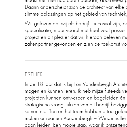
maakt het niet haalbare haalbaar, doorbreekt p
Daarin onderscheidt zich de architect van elke a
slimme oplossingen op het gebied van techniek,
Wij geloven dat wij als bedrijf succesvol zijn,
specialisatie, maar vooral met heel veel passi
project en dit plezier dat wij hieraan beleven m
zakenpartner gevonden en zien de toekomst vo
ESTHER
In de 18 jaar dat ik bij Ton Vandenbergh Archit
mogen en kunnen leren. Ik heb mijzelf steeds v
projecten kunnen ontwerpen en begeleiden én 
strategische vraagstukken van dit bedrijf bezi
samen met Ton en het team hebben ertoe geleid
maken om samen Vandenbergh – Windemuller a
gaan leiden. Een mooie stap, waar ik ontzettend