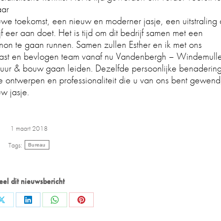
aar
we toekomst, een nieuw en moderner jasje, een uitstraling 
ijf eer aan doet. Het is tijd om dit bedrijf samen met een
on te gaan runnen. Samen zullen Esther en ik met ons
iast en bevlogen team vanaf nu Vandenbergh – Windemulle
tuur & bouw gaan leiden. Dezelfde persoonlijke benadering
e ontwerpen en professionaliteit die u van ons bent gewend,
w jasje.
1 maart 2018
Tags:
Bureau
eel dit nieuwsbericht
Share
Share
Share
Share
on
on
on
on