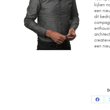
kijken n
een nieu
dit bedr
compagn
enthous
architec
creatiev
een nieu
D
Share
on