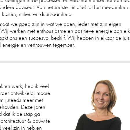
atstellingen in de processen en verbindt mensen tot een te
ndere adviseur. Van het eerste initiatief tot het meedenken 
 kosten, milieu en duurzaamheid.
 omdat we goed zijn in wat we doen, ieder met zijn eigen
e. Wij werken met enthousiasme en positieve energie aan elk
aakt ons een succesvol bedrijf. Wij hebben in elkaar de juis
l energie en vertrouwen tegemoet.
ekten werk, heb ik veel
erder ontwikkeld, mooie
mij steeds meer met
ggehouden. Deze jaren
 dat ik de stap ga
rchitectuur & bouw te
 veel zin in heb en