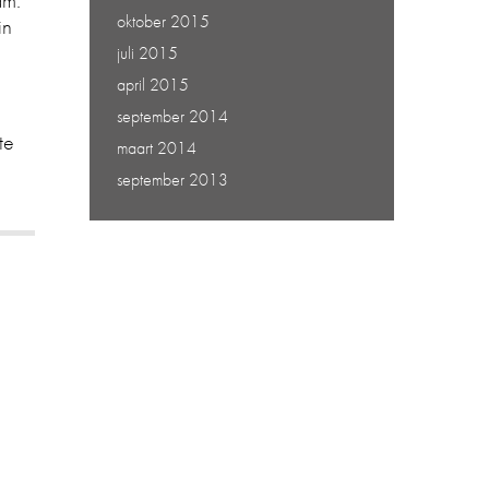
am.
oktober 2015
in
juli 2015
april 2015
september 2014
te
maart 2014
september 2013