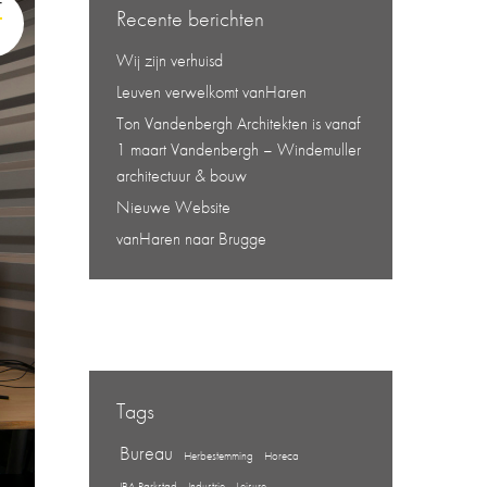
T
Recente berichten
Wij zijn verhuisd
Leuven verwelkomt vanHaren
Ton Vandenbergh Architekten is vanaf
1 maart Vandenbergh – Windemuller
architectuur & bouw
Nieuwe Website
vanHaren naar Brugge
Tags
Bureau
Herbestemming
Horeca
IBA Parkstad
Industrie
Leisure