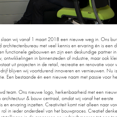
 slaan wij vanaf 1 maart 2018 een nieuwe weg in. Ons bu
nd architectenbureau met veel kennis en ervaring én is een 
 functionele gebouwen en zijn een deskundige partner in
w, ontwikkelingen in binnensteden of industrie, maar ook kle
taat uit projecten in de retail, recreatie en renovatie voor 
rijf blijven wij voortdurend innoveren en vernieuwen. Nu is
atie. Een bestaande én een nieuwe naam met passie voor he
uwd team. Ons nieuwe logo, herkenbaarheid met een nieu
architectuur & bouw centraal, omdat wij vanaf het eerste
is en ervaring inzetten. Creativiteit komt niet alleen naar vo
 rol in ieder onderdeel van het bouwproces. Creatief denk