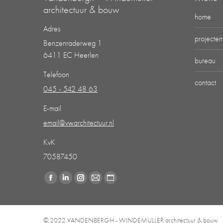
architectuur & bouw
home
Adres
projecten
Benzenraderweg 1
6411 EC Heerlen
bureau
Telefoon
contact
045 - 542 48 63
E-mail
email@vwarchitectuur.nl
KvK
70587450
Vind ons op:
Facebook
Linkedin
Instagram
Mail
Website
page
page
page
page
page
opens
opens
opens
opens
opens
© 2022 VANDENBERGH - WINDEMULLER architectuur & bouw
in
in
in
in
in