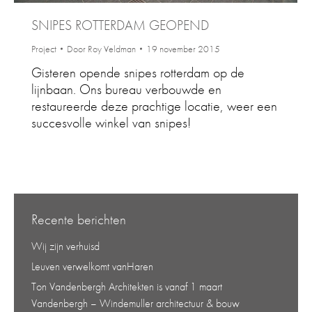
SNIPES ROTTERDAM GEOPEND
Project
Door
Roy Veldman
19 november 2015
Gisteren opende snipes rotterdam op de
lijnbaan. Ons bureau verbouwde en
restaureerde deze prachtige locatie, weer een
succesvolle winkel van snipes!
Recente berichten
Wij zijn verhuisd
Leuven verwelkomt vanHaren
Ton Vandenbergh Architekten is vanaf 1 maart
Vandenbergh – Windemuller architectuur & bouw