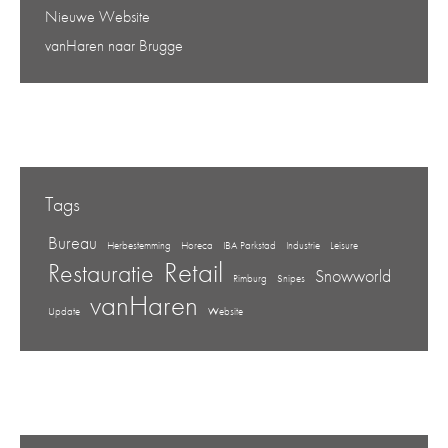
Nieuwe Website
vanHaren naar Brugge
Tags
Bureau
Herbestemming
Horeca
IBA Parkstad
Industrie
Leisure
Retail
Restauratie
Snowworld
Rimburg
Snipes
vanHaren
Update
Website