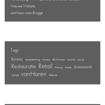
Nieuwe Website
vanHaren naar Brugge
Tags
Bureau
Herbestemming
Horeca
IBA Parkstad
Industrie
Leisure
Retail
Restauratie
Snowworld
Rimburg
Snipes
vanHaren
Update
Website