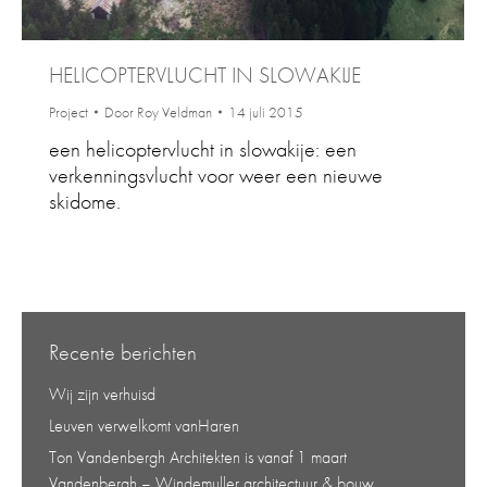
HELICOPTERVLUCHT IN SLOWAKIJE
Project
Door
Roy Veldman
14 juli 2015
een helicoptervlucht in slowakije: een
verkenningsvlucht voor weer een nieuwe
skidome.
Recente berichten
Wij zijn verhuisd
Leuven verwelkomt vanHaren
Ton Vandenbergh Architekten is vanaf 1 maart
Vandenbergh – Windemuller architectuur & bouw