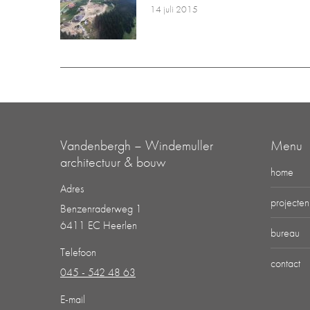
14 juli 2015
Vandenbergh – Windemuller
Menu
architectuur & bouw
home
Adres
projecten
Benzenraderweg 1
6411 EC Heerlen
bureau
Telefoon
contact
045 - 542 48 63
E-mail