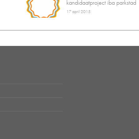
kandidaatproject iba parkstad
17 april 2015