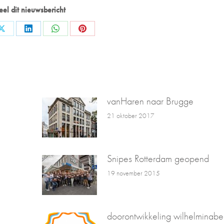
eel dit nieuwsbericht
Share
Share
Share
Share
on
on
on
on
ok
X
LinkedIn
WhatsApp
Pinterest
vanHaren naar Brugge
21 oktober 2017
l
Snipes Rotterdam geopend
19 november 2015
doorontwikkeling wilhelminabe