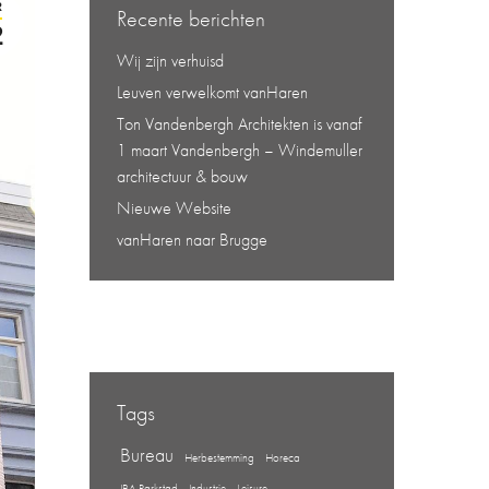
R
Recente berichten
2
Wij zijn verhuisd
Leuven verwelkomt vanHaren
Ton Vandenbergh Architekten is vanaf
1 maart Vandenbergh – Windemuller
architectuur & bouw
Nieuwe Website
vanHaren naar Brugge
Tags
Bureau
Herbestemming
Horeca
IBA Parkstad
Industrie
Leisure