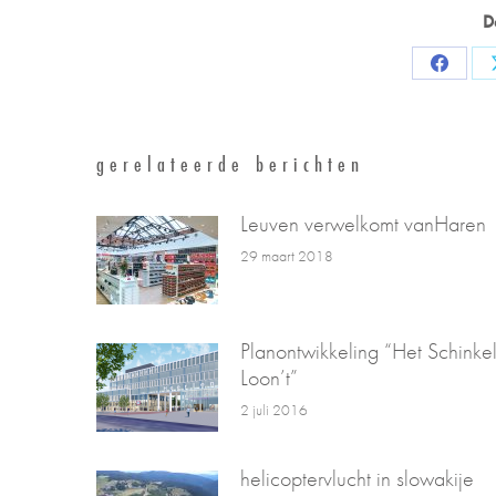
D
Share
on
Facebo
gerelateerde berichten
Leuven verwelkomt vanHaren
29 maart 2018
Planontwikkeling “Het Schinke
Loon’t”
2 juli 2016
helicoptervlucht in slowakije